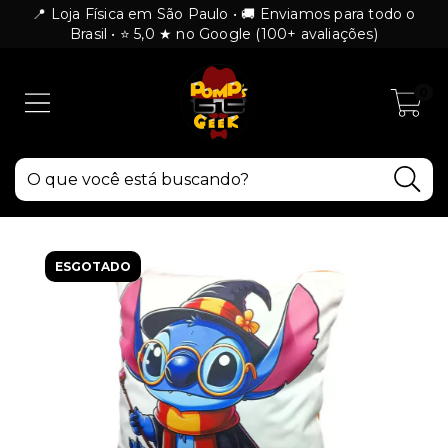
📍 Loja Física em São Paulo • 🚚 Enviamos para todo o
Brasil • ⭐ 5,0 ★ no Google (100+ avaliações)
0
ESGOTADO