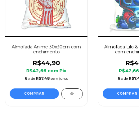
Almofada Anime 30x30cm com
Almofada Lilo &
enchimento
com enchi
R$44,90
R$4
R$42,66
com
Pix
R$42,6
6
x de
R$7,48
sem juros
6
x de
R$7,