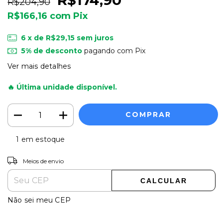
R$204,90
R$166,16
com
Pix
6
x de
R$29,15
sem juros
5% de desconto
pagando com Pix
Ver mais detalhes
🔥 Última unidade disponível.
1
em estoque
Entregas para o CEP:
ALTERAR CEP
Meios de envio
CALCULAR
Não sei meu CEP