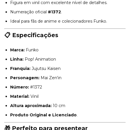
Figura em vinil com excelente nível de detalhes.
Numeração oficial
#1372
.
Ideal para fãs de anime e colecionadores Funko.
📋 Especificações
Marca:
Funko
Linha:
Pop! Animation
Franquia:
Jujutsu Kaisen
Personagem:
Mai Zen'in
Número:
#1372
Material:
Vinil
Altura aproximada:
10 cm
Produto Original e Licenciado
.
🎁 Perfeito para presentear