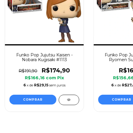
Funko Pop Jujutsu Kaisen -
Funko Pop Juj
Nobara Kugisaki #1113
Ryomen Su
R$174,90
R$16
R$191,90
R$166,16
com
Pix
R$156,6
6
x de
R$29,15
sem juros
6
x de
R$27