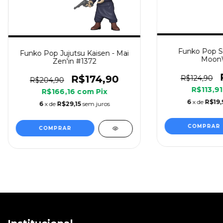
Funko Pop St
Funko Pop Jujutsu Kaisen - Mai
MoonW
Zen'in #1372
R$174,90
R$124,90
R$204,90
R$113,9
R$166,16
com
Pix
6
x de
R$19,
6
x de
R$29,15
sem juros