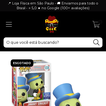
📍 Loja Física em São Paulo • 🚚 Enviamos para todo o
Brasil • ⭐ 5,0 ★ no Google (100+ avaliações)
0
ESGOTADO