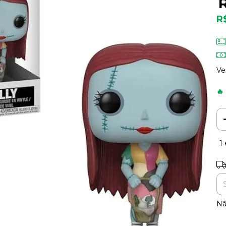
R
Ve
🔥
1
En
Nã