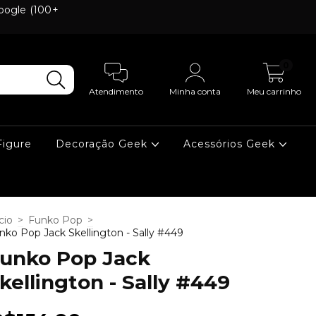
Google (100+
0
Atendimento
Minha conta
Meu carrinho
Figure
Decoração Geek
Acessórios Geek
cio
>
Funko Pop
>
nko Pop Jack Skellington - Sally #449
unko Pop Jack
kellington - Sally #449