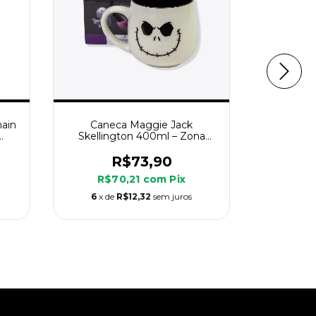
ain
Caneca Maggie Jack
Skellington 400ml – Zona
Quadro
Criativa
Sk
R$73,90
R$70,21
com
Pix
R$
6
x de
R$12,32
sem juros
6
x d