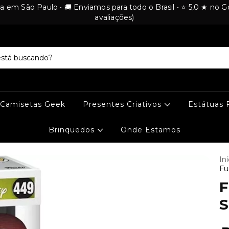
ica em São Paulo • 🚚 Enviamos para todo o Brasil • ⭐ 5,0 ★ no 
avaliações)
Camisetas Geek
Presentes Criativos
Estátuas 
Brinquedos
Onde Estamos
Iní
Fu
F
S