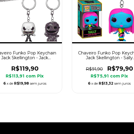
aveiro Funko Pop Keychain
Chaveiro Funko Pop Keych
Jack Skellington - Jack
Jack Skellington - Sally
llington & Oogie Boogie 2-
Blacklight
Pack
R$119,90
R$79,90
R$91,90
R$113,91
com
Pix
R$75,91
com
Pix
6
x de
R$19,98
sem juros
6
x de
R$13,32
sem juros