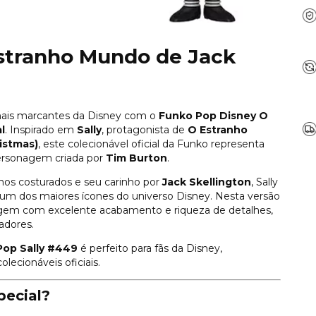
stranho Mundo de Jack
mais marcantes da Disney com o
Funko Pop Disney O
l
. Inspirado em
Sally
, protagonista de
O Estranho
istmas)
, este colecionável oficial da Funko representa
personagem criada por
Tim Burton
.
lhos costurados e seu carinho por
Jack Skellington
, Sally
 um dos maiores ícones do universo Disney. Nesta versão
nagem com excelente acabamento e riqueza de detalhes,
adores.
Pop Sally #449
é perfeito para fãs da Disney,
lecionáveis oficiais.
pecial?