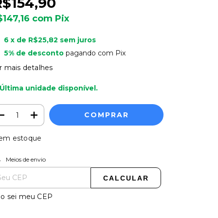
R$154,90
$147,16
com
Pix
6
x de
R$25,82
sem juros
5% de desconto
pagando com Pix
r mais detalhes
 Última unidade disponível.
em estoque
tregas para o CEP:
ALTERAR CEP
Meios de envio
CALCULAR
o sei meu CEP