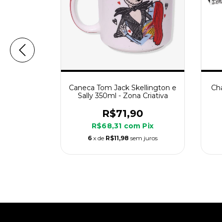
eyJack
Caneca Tom Jack Skellington e
Ch
kellington
Sally 350ml - Zona Criativa
Ske
90
R$71,90
m
Pix
R$68,31
com
Pix
m juros
6
x de
R$11,98
sem juros