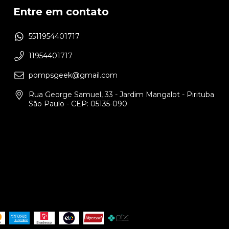
Entre em contato
5511954401717
11954401717
pompsgeek@gmail.com
Rua George Samuel, 33 - Jardim Mangalot - Pirituba
São Paulo - CEP: 05135-090