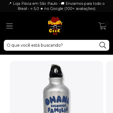
📍 Loja Física em São Paulo • 🚚 Enviamos para todo o
Brasil • ⭐ 5,0 ★ no Google (100+ avaliações)
0