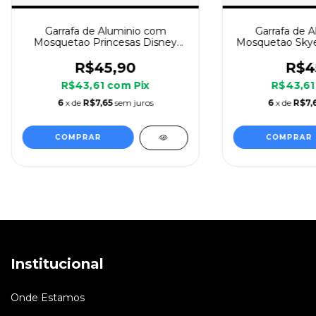
Garrafa de Aluminio com
Garrafa de 
Mosquetao Princesas Disney
Mosquetao Skye 
500ml - Zona Criativa
500ml - Zo
R$45,90
R$4
R$43,61
com
Pix
R$43,6
6
x de
R$7,65
sem juros
6
x de
R$7,
Institucional
Onde Estamos