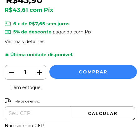
R$43,61
com
Pix
6
x de
R$7,65
sem juros
5% de desconto
pagando com Pix
Ver mais detalhes
🔥 Última unidade disponível.
1
em estoque
Entregas para o CEP:
ALTERAR CEP
Meios de envio
CALCULAR
Não sei meu CEP